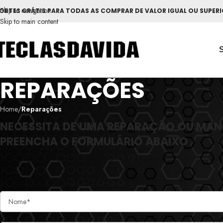
Skip to navigation
ORTES GRÁTIS PARA TODAS AS COMPRAR DE VALOR IGUAL OU SUPERI
Skip to main content
REPARAÇÕES
Home
/
Reparações
NECESSITA DE UMA REPARAÇÃO OU MA
PREENCHA O FORMULÁRIO ABAIXO