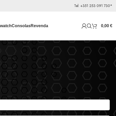
Tel: +351 253 091 730*
watch
Consolas
Revenda
0,00
€