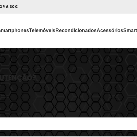
OR A 30€
Smartphones
Telemóveis
Recondicionados
Acessórios
Smart
NUTENÇÃO?