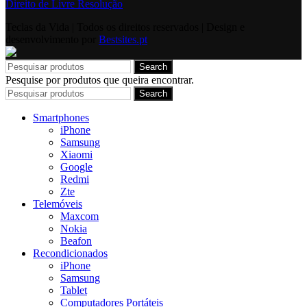
Direito de Livre Resolução
Teclas da Vida | Todos os direitos reservados | Design e
desenvolvimento por
Bestsites.pt
Search
Pesquise por produtos que queira encontrar.
Search
Smartphones
iPhone
Samsung
Xiaomi
Google
Redmi
Zte
Telemóveis
Maxcom
Nokia
Beafon
Recondicionados
iPhone
Samsung
Tablet
Computadores Portáteis