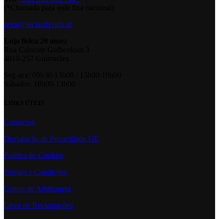
(*Chamada para rede fixa nacional)
geral@teclasdavida.pt
Loja física 20 anos:
Rua Calouste Gulbenkian 3
4810-257 Guimarães
Seg-sex: 09h30-13h00 / 15h00-19h00
Sábados: 10h00-13h00
LINKS ÚTEIS
Contactos
Declaração de Privacidade UE
Política de Cookies
Termos e Condições
Centro de Arbitragem
Livro de Reclamações