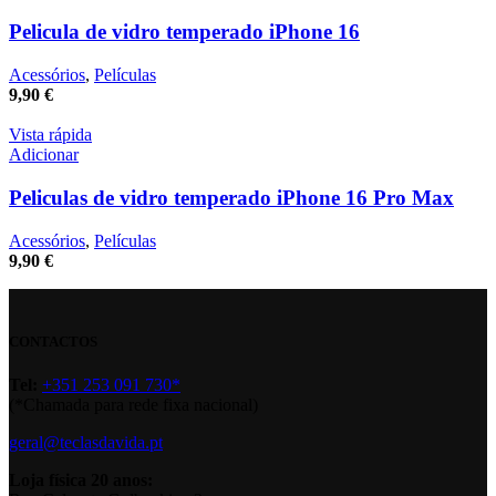
Pelicula de vidro temperado iPhone 16
Acessórios
,
Películas
9,90
€
Vista rápida
Adicionar
Peliculas de vidro temperado iPhone 16 Pro Max
Acessórios
,
Películas
9,90
€
CONTACTOS
Tel:
+351 253 091 730*
(*Chamada para rede fixa nacional)
geral@teclasdavida.pt
Loja física 20 anos: