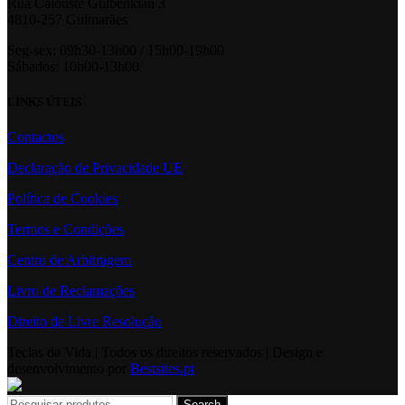
Rua Calouste Gulbenkian 3
4810-257 Guimarães
Seg-sex: 09h30-13h00 / 15h00-19h00
Sábados: 10h00-13h00
LINKS ÚTEIS
Contactos
Declaração de Privacidade UE
Política de Cookies
Termos e Condições
Centro de Arbitragem
Livro de Reclamações
Direito de Livre Resolução
Teclas da Vida | Todos os direitos reservados | Design e
desenvolvimento por
Bestsites.pt
Search