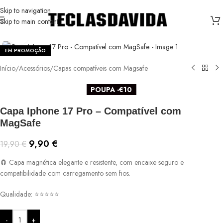
Skip to navigation
Skip to main content
Ver maior
EM PROMOÇÃO
Início
/
Acessórios
/
Capas compatíveis com Magsafe
POUPA -€10
Capa Iphone 17 Pro – Compatível com
MagSafe
9,90
€
19,90
€
🧲 Capa magnética elegante e resistente, com encaixe seguro e
compatibilidade com carregamento sem fios.
Qualidade: ⭐⭐⭐⭐⭐
-
+