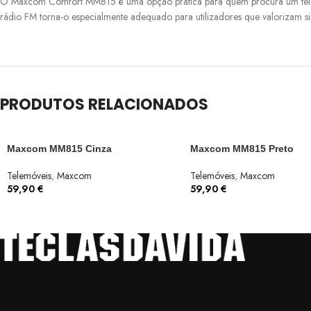
O Maxcom Comfort MM815 é uma opção prática para quem procura um telemóv
rádio FM torna-o especialmente adequado para utilizadores que valorizam sim
PRODUTOS RELACIONADOS
Maxcom MM815 Cinza
Maxcom MM815 Preto
Telemóveis
,
Maxcom
Telemóveis
,
Maxcom
59,90
€
59,90
€