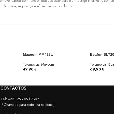
el básico com funcionalidades essenciais e um design intuitivo. A combin
plicidade, segurança e eficiência no uso diário.
Maxcom MM428L
Beafon SL720
Telemóveis
,
Maxcom
Telemóveis
,
Bea
49,90
€
69,90
€
CONTACTOS
Tel:
+351 253 091 730*
(*Chamada para rede fixa nacional)