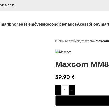
OR A 30€
Smartphones
Telemóveis
Recondicionados
Acessórios
Smart
Início
/
Telemóveis
/
Maxcom
/
Maxcom
Maxcom MM81
59,90
€
-
+