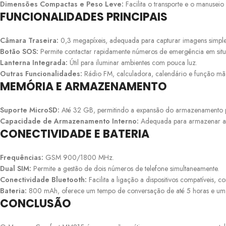
Dimensões Compactas e Peso Leve:
Facilita o transporte e o manuseio 
FUNCIONALIDADES PRINCIPAIS
Câmara Traseira:
0,3 megapíxeis, adequada para capturar imagens simple
Botão SOS:
Permite contactar rapidamente números de emergência em situa
Lanterna Integrada:
Útil para iluminar ambientes com pouca luz.
Outras Funcionalidades:
Rádio FM, calculadora, calendário e função mãos-
MEMÓRIA E ARMAZENAMENTO
Suporte MicroSD:
Até 32 GB, permitindo a expansão do armazenamento par
Capacidade de Armazenamento Interno:
Adequada para armazenar até 
CONECTIVIDADE E BATERIA
Frequências:
GSM 900/1800 MHz.
Dual SIM:
Permite a gestão de dois números de telefone simultaneamente.
Conectividade Bluetooth:
Facilita a ligação a dispositivos compatíveis, c
Bateria:
800 mAh, oferece um tempo de conversação de até 5 horas e um t
CONCLUSÃO