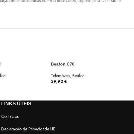
ação de características como o botão SOS, suporte para Dual SIM e
I
Beafon C70
fon
Telemóveis
,
Beafon
39,90
€
LINKS ÚTEIS
Contactos
Declaração de Privacidade UE