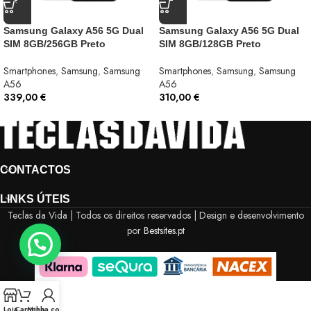
Samsung Galaxy A56 5G Dual
Samsung Galaxy A56 5G Dual
SIM 8GB/256GB Preto
SIM 8GB/128GB Preto
Smartphones
,
Samsung
,
Samsung
Smartphones
,
Samsung
,
Samsung
A56
A56
339,00
€
310,00
€
CONTACTOS
LINKS ÚTEIS
Teclas da Vida | Todos os direitos reservados | Design e desenvolvimento
por
Bestsites.pt
Loja
Carrinho
Minha conta