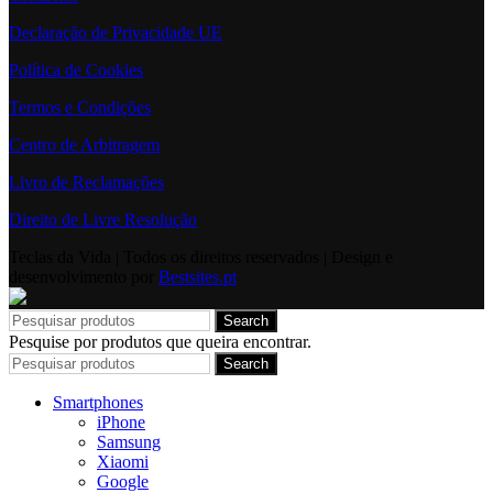
Declaração de Privacidade UE
Política de Cookies
Termos e Condições
Centro de Arbitragem
Livro de Reclamações
Direito de Livre Resolução
Teclas da Vida | Todos os direitos reservados | Design e
desenvolvimento por
Bestsites.pt
Search
Pesquise por produtos que queira encontrar.
Search
Smartphones
iPhone
Samsung
Xiaomi
Google