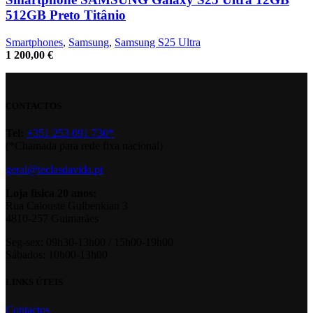
512GB Preto Titânio
Smartphones
,
Samsung
,
Samsung S25 Ultra
1 200,00
€
CONTACTOS
Tel:
+351 253 091 730*
(*Chamada para rede fixa nacional)
geral@teclasdavida.pt
Loja física 20 anos:
Rua Calouste Gulbenkian 3
4810-257 Guimarães
Seg-sex: 09h30-13h00 / 15h00-19h00
Sábados: 10h00-13h00
LINKS ÚTEIS
Contactos