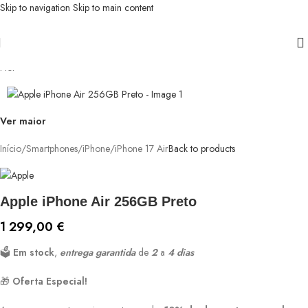
Skip to navigation
Skip to main content
Hot
Ver maior
Início
/
Smartphones
/
iPhone
/
iPhone 17 Air
Back to products
Apple iPhone Air 256GB Preto
1 299,00
€
🗳️
Em stock
,
entrega garantida
de
2
a
4 dias
🎁
Oferta Especial!