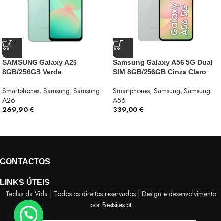
SAMSUNG Galaxy A26
Samsung Galaxy A56 5G Dual
8GB/256GB Verde
SIM 8GB/256GB Cinza Claro
Smartphones
,
Samsung
,
Samsung
Smartphones
,
Samsung
,
Samsung
A26
A56
269,90
€
339,00
€
CONTACTOS
LINKS ÚTEIS
Teclas da Vida | Todos os direitos reservados | Design e desenvolvimento
por
Bestsites.pt