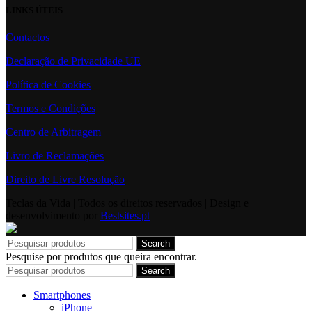
LINKS ÚTEIS
Contactos
Declaração de Privacidade UE
Política de Cookies
Termos e Condições
Centro de Arbitragem
Livro de Reclamações
Direito de Livre Resolução
Teclas da Vida | Todos os direitos reservados | Design e
desenvolvimento por
Bestsites.pt
Search
Pesquise por produtos que queira encontrar.
Search
Smartphones
iPhone