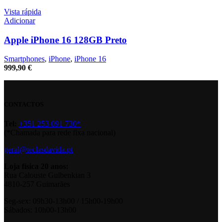
Vista rápida
Adicionar
Apple iPhone 16 128GB Preto
Smartphones
,
iPhone
,
iPhone 16
999,90
€
CONTACTOS
Tel:
+351 253 091 730*
(*Chamada para rede fixa nacional)
geral@teclasdavida.pt
Loja física 20 anos:
Rua Calouste Gulbenkian 3
4810-257 Guimarães
Seg-sex: 09h30-13h00 / 15h00-19h00
Sábados: 10h00-13h00