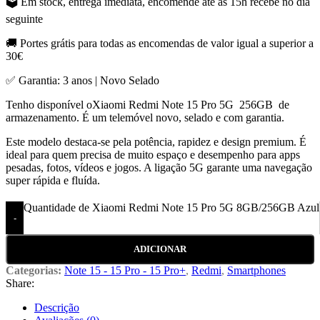
🗳️ Em stock, entrega imediata, encomende ate as 15h recebe no dia
seguinte
🚚 Portes grátis para todas as encomendas de valor igual a superior a
30€
✅ Garantia: 3 anos | Novo Selado
Tenho disponível oXiaomi Redmi Note 15 Pro 5G 256GB de
armazenamento. É um telemóvel novo, selado e com garantia.
Este modelo destaca-se pela potência, rapidez e design premium. É
ideal para quem precisa de muito espaço e desempenho para apps
pesadas, fotos, vídeos e jogos. A ligação 5G garante uma navegação
super rápida e fluída.
Quantidade de Xiaomi Redmi Note 15 Pro 5G 8GB/256GB Azul
-
ADICIONAR
Categorias:
Note 15 - 15 Pro - 15 Pro+
,
Redmi
,
Smartphones
Share:
Descrição